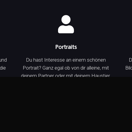
Portraits
und
Du hast Interesse an einem schönen
D
die
Portrait? Ganz egal ob von dir alleine, mit
Bil
deinem Partner oder mit deinem Haustier.
Galerie und weitere Infos