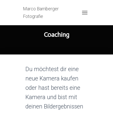
Marco Bamberger
Fotografie
T
O
G
G
Coaching
L
E
N
A
V
I
G
Du möchtest dir eine
A
T
neue Kamera kaufen
I
O
oder hast bereits eine
N
Kamera und bist mit
deinen Bildergebnissen